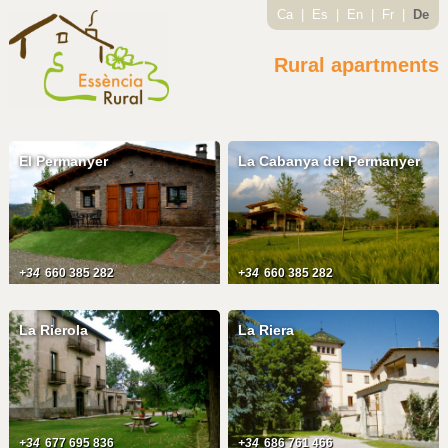
Ca
|
Es
|
En
|
Fr
|
De
Rural apartments
El Permanyer
La Cabanya del Permanyer
+34
660 385 282
+34
660 385 282
La Rierola
La Riera
+34
677 695 836
+34
686 761 466